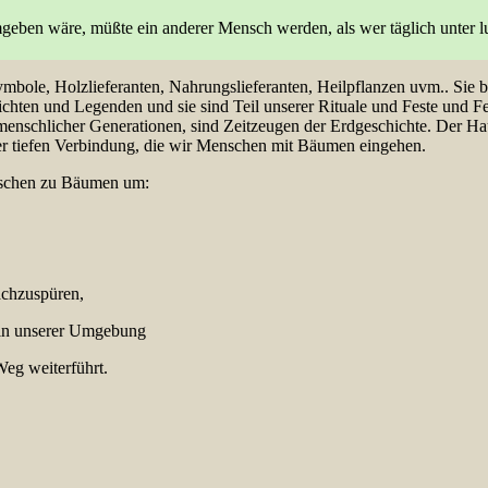
ben wäre, müßte ein anderer Mensch werden, als wer täglich unter l
bole, Holzlieferanten, Nahrungslieferanten, Heilpflanzen uvm.. Sie 
hten und Legenden und sie sind Teil unserer Rituale und Feste und Fei
enschlicher Generationen, sind Zeitzeugen der Erdgeschichte. Der Ha
er tiefen Verbindung, die wir Menschen mit Bäumen eingehen.
nschen zu Bäumen um:
nachzuspüren,
 in unserer Umgebung
g weiterführt.