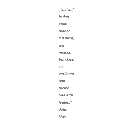
„Und auf
in den
Wald
mache
ich mich,
um
meinen
Verstand
zu
verlieren
und
meine
Seele zu
finden.“
John
Muir