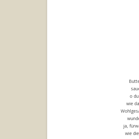
Butt
sau
o du
wie da
Wohlges
wunde
ja, fürw
wie die