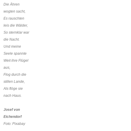
Die Ähren
wogten sacht,
Es rauschten
leis die Wälder,
So sternklar war
die Nacht.
Und meine
Seele spannte
Weit ihre Flügel
aus,
Flog durch die
stillen Lande,
Als flöge sie
nach Haus.
Josef von
Eichendorf
Foto: Pixabay