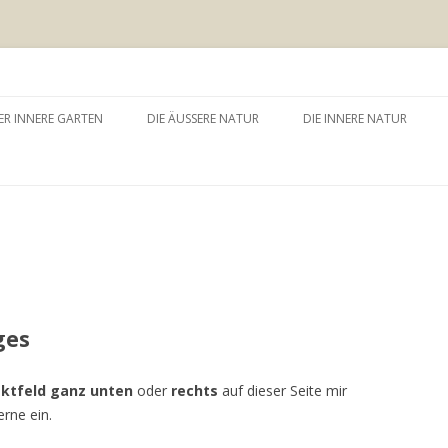
 äussere Garten
Zum
Inhalt
ER INNERE GARTEN
DIE ÄUSSERE NATUR
DIE INNERE NATUR
springen
GARTEN UND SELBSTERFAHRUNG
WALDBADEN
NATURTHERAPEUTISCHE
EINZELSITZUNG
WAY – WALK ABOUT YOU
BAUMZEREMONIE
ges
ktfeld ganz unten
oder
rechts
auf dieser Seite mir
rne ein.