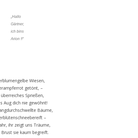
„Hallo
Gärtner,
ich bins
Arion !!“
erblumengelbe Wiesen,
erampferrot getönt, –
 überreiches Sprießen,
s Aug dich nie gewöhnt!
angdurchschwellte Bäume,
rblütenschneebereift –
ahr, ihr zeigt uns Träume,
 Brust sie kaum begreift.