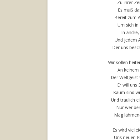
Zu ihrer Ze
Es muß das
Bereit zum 
Um sich in
In andre
Und jedem A
Der uns beschü
Wir sollen hei
An keinem 
Der Weltgeist 
Er will uns
Kaum sind wi
Und traulich e
Nur wer ber
Mag lähmend
Es wird viell
Uns neuen R