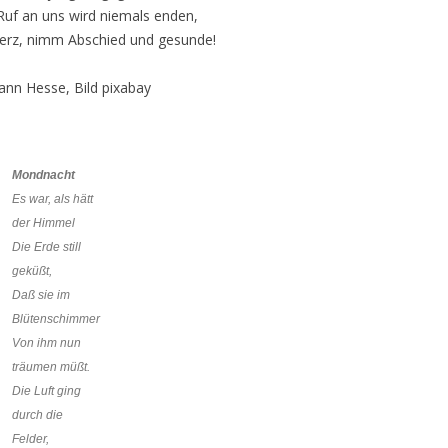
uf an uns wird niemals enden,
erz, nimm Abschied und gesunde!
nn Hesse, Bild pixabay
Mondnacht
Es war, als hätt
der Himmel
Die Erde still
geküßt,
Daß sie im
Blütenschimmer
Von ihm nun
träumen müßt.
Die Luft ging
durch die
Felder,