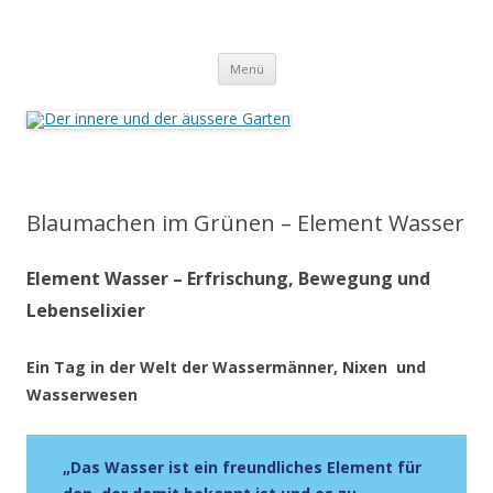
Der innere und der äussere Garten
Annette Born
Zum
Menü
Inhalt
springen
Blaumachen im Grünen – Element Wasser
Element Wasser – Erfrischung, Bewegung und
Lebenselixier
Ein Tag in der Welt der Wassermänner, Nixen und
Wasserwesen
„Das Wasser ist ein freundliches Element für