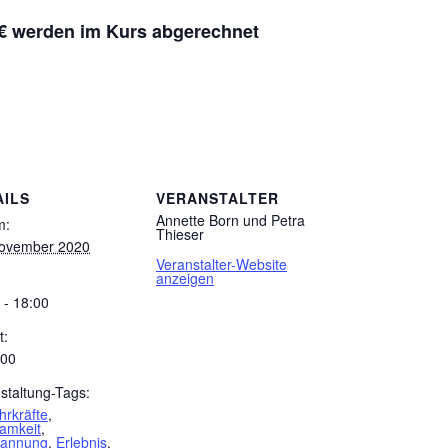
0 € werden im Kurs abgerechnet
AILS
VERANSTALTER
Annette Born und Petra
m:
Thieser
November 2020
Veranstalter-Website
anzeigen
 - 18:00
t:
,00
staltung-Tags:
rkräfte
,
amkeit
,
pannung
,
Erlebnis
,