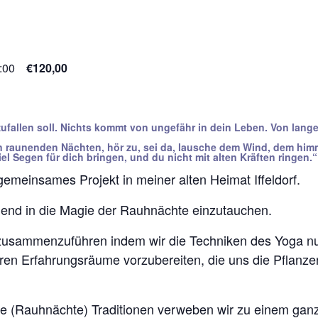
:00
€120,00
zufallen soll.
Nichts kommt von ungefähr in dein Leben.
Von lange
en raunenden Nächten,
hör zu, sei da, lausche dem Wind,
dem himm
el Segen für dich bringen,
und du nicht mit alten Kräften ringen
 gemeinsames Projekt in meiner alten Heimat Iffeldorf.
nend in die Magie der Rauhnächte einzutauchen.
zusammenzuführen indem wir die Techniken des Yoga nu
nären Erfahrungsräume vorzubereiten, die uns die Pflanz
e (Rauhnächte) Traditionen verweben wir zu einem ganzh