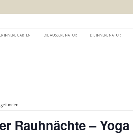
 äussere Garten
Zum
Inhalt
ER INNERE GARTEN
DIE ÄUSSERE NATUR
DIE INNERE NATUR
springen
GARTEN UND SELBSTERFAHRUNG
WALDBADEN
NATURTHERAPEUTISCHE
EINZELSITZUNG
WAY – WALK ABOUT YOU
BAUMZEREMONIE
tgefunden.
er Rauhnächte – Yoga t