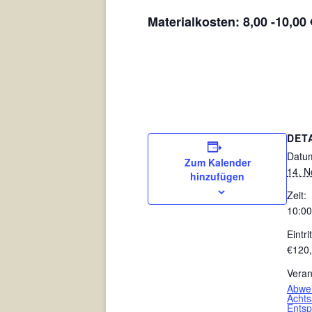
Materialkosten: 8,00 -10,0
DET
Datu
Zum Kalender
14. 
hinzufügen
Zeit:
10:00
Eintrit
€120
Veran
Abweh
Achts
Ents