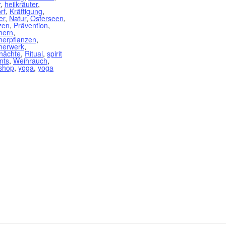
r
,
heilkräuter
,
orf
,
Kräftigung
,
er
,
Natur
,
Osterseen
,
zen
,
Prävention
,
hern
,
erpflanzen
,
herwerk
,
nächte
,
Ritual
,
spirit
nts
,
Weihrauch
,
shop
,
yoga
,
yoga