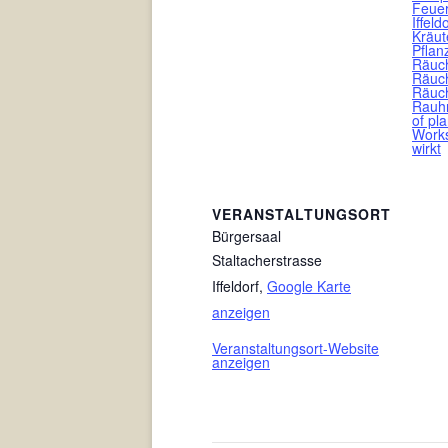
Feue
Iffeld
Kräut
Pflan
Räuc
Räuch
Räuc
Rauh
of pla
Work
wirkt
VERANSTALTUNGSORT
Bürgersaal
Staltacherstrasse
Iffeldorf
,
Google Karte
anzeigen
Veranstaltungsort-Website
anzeigen