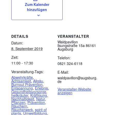
Zum Kalender
hinzufügen
DETAILS
VERANSTALTER
Waldpavillon
Datum:
llsungstraße 15a 86161
8. September 2019
Augsburg
Zeit:
Telefon:
11:00 - 17:30
0821 324-6118
Veranstaltung-Tags:
E-Mail:
Abwehrkräfte
,
waldpavillon@augsburg.
Achtsamkeit
,
Allgäu
,
de
Burnout Prävention
,
Entspannung
,
Erlebnis
,
Veranstalter-Website
Gesundheitsvorsorge
,
anzeigen
heilkräuter
,
Kräftigung
,
Nachhaltigkeit
,
Natur
,
Pflanzen
,
Prävention
,
Räuchern
,
Räucherwerk
,
spirit of
plants
,
Umweltbildung
,