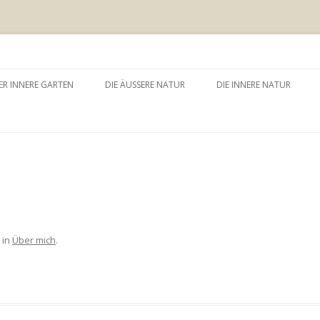
 äussere Garten
Zum
Inhalt
ER INNERE GARTEN
DIE ÄUSSERE NATUR
DIE INNERE NATUR
springen
GARTEN UND SELBSTERFAHRUNG
WALDBADEN
NATURTHERAPEUTISCHE
EINZELSITZUNG
WAY – WALK ABOUT YOU
BAUMZEREMONIE
in
Über mich
.