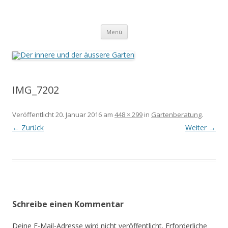
Der innere und der äussere Garten
Annette Born
Zum
Menü
Inhalt
springen
IMG_7202
Veröffentlicht
20. Januar 2016
am
448 × 299
in
Gartenberatung
.
← Zurück
Weiter →
Schreibe einen Kommentar
Deine E-Mail-Adresse wird nicht veröffentlicht.
Erforderliche