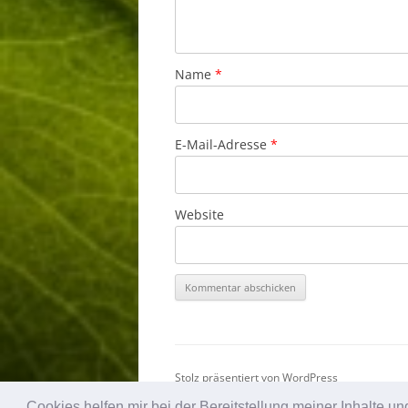
Name
*
E-Mail-Adresse
*
Website
Stolz präsentiert von WordPress
Cookies helfen mir bei der Bereitstellung meiner Inhalte