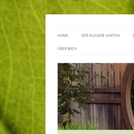
Annette Born
Der innere und der
HOME
DER ÄUSSERE GARTEN
GARTENBERATUNG
ÜBER MICH