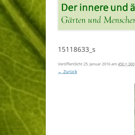
15118633_s
Veröffentlicht
25. Januar 2016
am
450 × 300
← Zurück