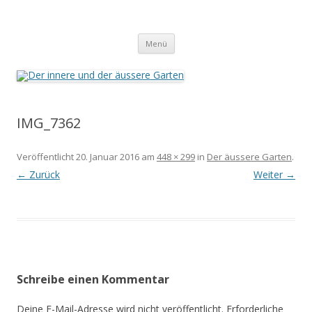
Der innere und der äussere Garten
Annette Born
Zum
Menü
Inhalt
springen
IMG_7362
Veröffentlicht
20. Januar 2016
am
448 × 299
in
Der äussere Garten
.
← Zurück
Weiter →
Schreibe einen Kommentar
Deine E-Mail-Adresse wird nicht veröffentlicht.
Erforderliche