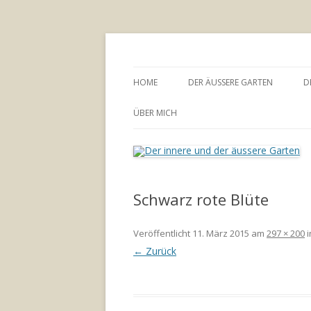
Annette Born
Der innere und der
HOME
DER ÄUSSERE GARTEN
D
GARTENBERATUNG
ÜBER MICH
Schwarz rote Blüte
Veröffentlicht
11. März 2015
am
297 × 200
i
← Zurück