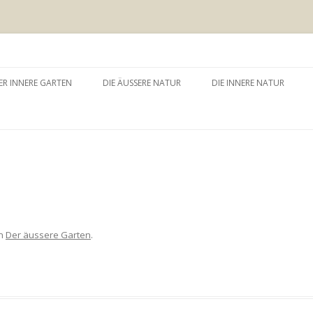
 äussere Garten
Zum
Inhalt
ER INNERE GARTEN
DIE ÄUSSERE NATUR
DIE INNERE NATUR
springen
GARTEN UND SELBSTERFAHRUNG
WALDBADEN
NATURTHERAPEUTISCHE
EINZELSITZUNG
WAY – WALK ABOUT YOU
BAUMZEREMONIE
n
Der äussere Garten
.