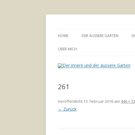
Annette Born
Der innere und der
HOME
DER ÄUSSERE GARTEN
D
GARTENBERATUNG
ÜBER MICH
261
Veröffentlicht
13. Februar 2016
am
446 × 3
← Zurück