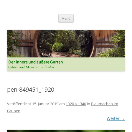
Der innere und der äussere Garten
Annette Born
Zum
Menü
Inhalt
springen
pen-849451_1920
Veröffentlicht
15. Januar 2019
am
1920 × 1340
in
Blaumachen im
Grünen
.
Weiter →