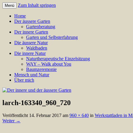
Zum Inhalt springen
Menü
Annette Born
Der innere und der äussere Gar
Home
Der äussere Garten
Gartenberatung
Der innere Garten
Garten und Selbsterfahrung
Die äussere Natur
Waldbaden
Die innere Natur
Naturtherapeutische Einzelsitzung
WAY – Walk about You
Baumzeremonie
Mensch und Natur
Über mich
larch-163340_960_720
Veröffentlicht
14. Februar 2017
am
960 × 640
in
Werkstattladen in M
Weiter →