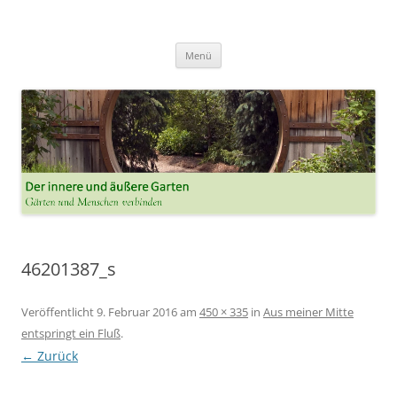
Der innere und der äussere Garten
Annette Born
Zum
Menü
Inhalt
springen
46201387_s
Veröffentlicht
9. Februar 2016
am
450 × 335
in
Aus meiner Mitte
entspringt ein Fluß
.
← Zurück