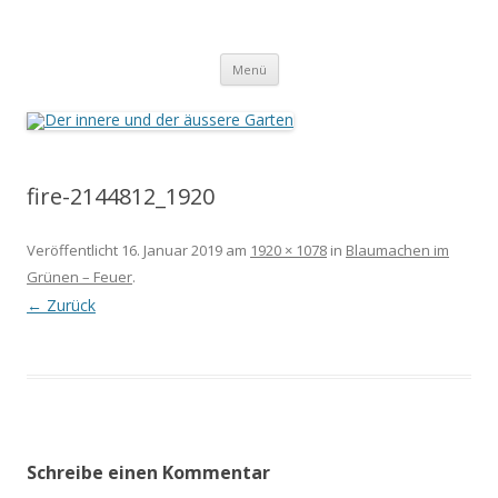
Der innere und der äussere Garten
Annette Born
Zum
Menü
Inhalt
springen
fire-2144812_1920
Veröffentlicht
16. Januar 2019
am
1920 × 1078
in
Blaumachen im
Grünen – Feuer
.
← Zurück
Schreibe einen Kommentar