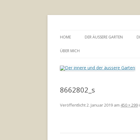
Annette Born
Der innere und der
HOME
DER ÄUSSERE GARTEN
D
GARTENBERATUNG
ÜBER MICH
8662802_s
Veröffentlicht
2. Januar 2019
am
450 × 299