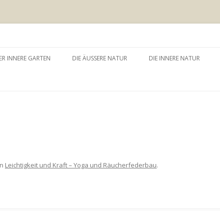
 äussere Garten
Zum
Inhalt
ER INNERE GARTEN
DIE ÄUSSERE NATUR
DIE INNERE NATUR
springen
GARTEN UND SELBSTERFAHRUNG
WALDBADEN
NATURTHERAPEUTISCHE
EINZELSITZUNG
WAY – WALK ABOUT YOU
BAUMZEREMONIE
in
Leichtigkeit und Kraft – Yoga und Räucherfederbau
.