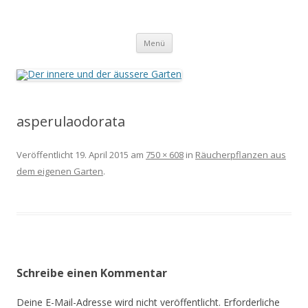
Der innere und der äussere Garten
Annette Born
Zum
Menü
Inhalt
springen
asperulaodorata
Veröffentlicht
19. April 2015
am
750 × 608
in
Räucherpflanzen aus
dem eigenen Garten
.
Schreibe einen Kommentar
Deine E-Mail-Adresse wird nicht veröffentlicht.
Erforderliche