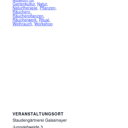
Gartenkultur
,
Natur
,
Naturtherapie
,
Pflanzen
,
Räuchern
,
Räucherpflanzen
,
Räucherwerk
,
Ritual
,
Weihrauch
,
Workshop
VERANSTALTUNGSORT
Staudengärtnerei Gaissmayer
Jungviehweide 3