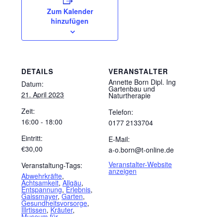
Zum Kalender
hinzufügen
DETAILS
VERANSTALTER
Annette Born Dipl. Ing
Datum:
Gartenbau und
21. April 2023
Naturtherapie
Zeit:
Telefon:
16:00 - 18:00
0177 2133704
Eintritt:
E-Mail:
€30,00
a-o.born@t-online.de
Veranstalter-Website
Veranstaltung-Tags:
anzeigen
Abwehrkräfte
,
Achtsamkeit
,
Allgäu
,
Entspannung
,
Erlebnis
,
Gaissmayer
,
Garten
,
Gesundheitsvorsorge
,
Illrtissen
,
Kräuter
,
Museum für