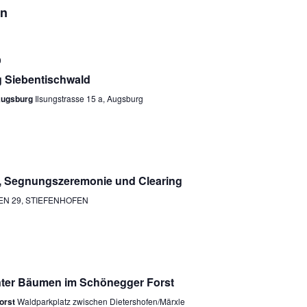
en
0
 Siebentischwald
 Augsburg
Ilsungstrasse 15 a, Augsburg
r, Segnungszeremonie und Clearing
N 29, STIEFENHOFEN
nter Bäumen im Schönegger Forst
orst
Waldparkplatz zwischen Dietershofen/Märxle