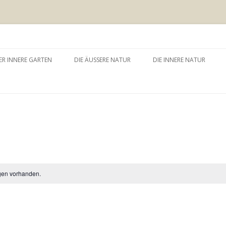
 äussere Garten
Zum
Inhalt
ER INNERE GARTEN
DIE ÄUSSERE NATUR
DIE INNERE NATUR
springen
GARTEN UND SELBSTERFAHRUNG
WALDBADEN
NATURTHERAPEUTISCHE
EINZELSITZUNG
WAY – WALK ABOUT YOU
BAUMZEREMONIE
gen vorhanden.