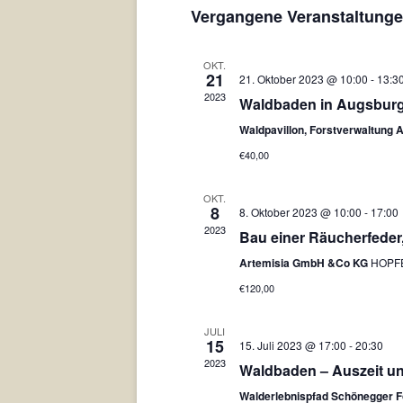
wählen.
Vergangene Veranstaltung
OKT.
21
21. Oktober 2023 @ 10:00
-
13:3
2023
Waldbaden in Augsburg
Waldpavillon, Forstverwaltung
€40,00
OKT.
8
8. Oktober 2023 @ 10:00
-
17:00
2023
Bau einer Räucherfede
Artemisia GmbH &Co KG
HOPFE
€120,00
JULI
15
15. Juli 2023 @ 17:00
-
20:30
2023
Waldbaden – Auszeit u
Walderlebnispfad Schönegger F