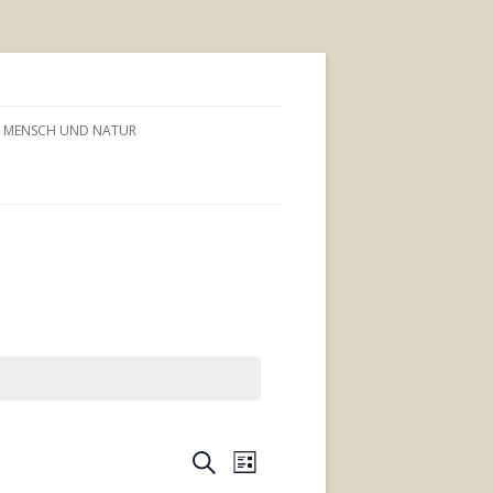
MENSCH UND NATUR
Veranstaltungen
Veranstaltung
Suche
Suche
Ansichten-
Liste
und
Navigation