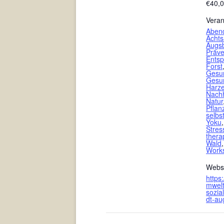
€40,
Veran
Aben
Achts
Augs
Präve
Ents
Forst
Gesu
Gesun
Harz
Nachh
Natur
Pflan
selbs
Yoku
Stres
thera
Wald
Work
Webse
https
mwelt
sozia
dt-au