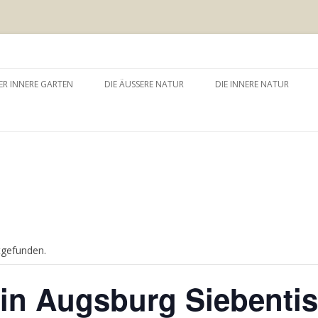
 äussere Garten
Zum
Inhalt
ER INNERE GARTEN
DIE ÄUSSERE NATUR
DIE INNERE NATUR
springen
GARTEN UND SELBSTERFAHRUNG
WALDBADEN
NATURTHERAPEUTISCHE
EINZELSITZUNG
WAY – WALK ABOUT YOU
BAUMZEREMONIE
tgefunden.
in Augsburg Siebenti