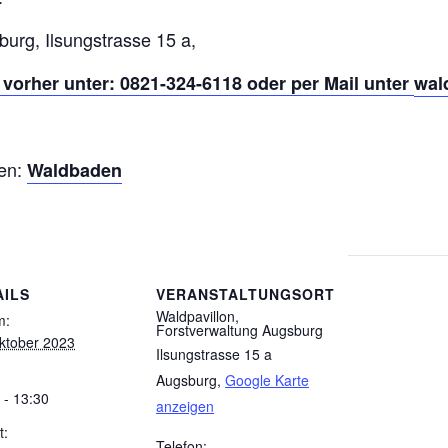
burg, Ilsungstrasse 15 a,
orher unter: 0821-324-6118 oder per Mail unter
wal
ken:
Waldbaden
AILS
VERANSTALTUNGSORT
Waldpavillon,
m:
Forstverwaltung Augsburg
ktober 2023
Ilsungstrasse 15 a
Augsburg
,
Google Karte
 - 13:30
anzeigen
t:
Telefon: