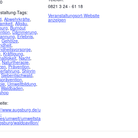
00
0821 3 24 - 61 18
staltung-Tags:
Veranstaltungsort-Website
d
,
Abwehrkräfte
,
anzeigen
amkeit
,
Allgäu
,
burg
,
Burnout
ntion
,
Dämmerung
,
pannung
,
Erlebnis
,
,
Gehölze
,
ndheit
,
dheitsvorsorge
,
e
,
Kräftigung
,
altigkeit
,
Nacht
,
,
Naturtherapie
,
zen
,
Prävention
,
terfahrung
,
Shinrin
,
Siebentischwald
,
sprävention
,
pie
,
Umweltbildung
,
,
Waldbaden
,
shop
ite:
://www.augsburg.de/u
-
les/umwelt/umweltsta
gsburg/waldpavillon/