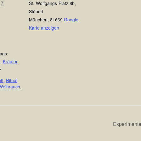
17
St.-Wolfgangs-Platz 8b,
Stüberl
München
,
81669
Google
Karte anzeigen
ags:
e
,
Kräuter
,
,
tt
,
Ritual
,
Weihrauch
,
Experimentel