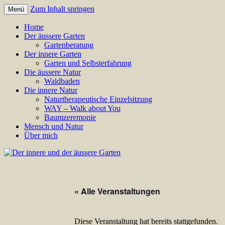
Zum Inhalt springen
Menü
Annette Born
Der innere und der äussere Gar
Home
Der äussere Garten
Gartenberatung
Der innere Garten
Garten und Selbsterfahrung
Die äussere Natur
Waldbaden
Die innere Natur
Naturtherapeutische Einzelsitzung
WAY – Walk about You
Baumzeremonie
Mensch und Natur
Über mich
« Alle Veranstaltungen
Diese Veranstaltung hat bereits stattgefunden.