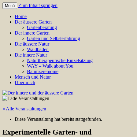
Zum Inhalt springen
Menü
Annette Born
Der innere und der äussere
Home
Der äussere Garten
Garten
Gartenberatung
Der innere Garten
Garten und Selbsterfahrung
Die äussere Natur
Waldbaden
Die innere Natur
Naturtherapeutische Einzelsitzung
WAY – Walk about You
Baumzeremonie
Mensch und Natur
Über mich
« Alle Veranstaltungen
Diese Veranstaltung hat bereits stattgefunden.
Experimentelle Garten- und