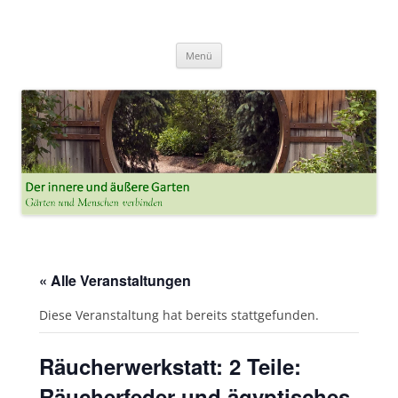
Der innere und der äussere Garten
Annette Born
Zum
Menü
Inhalt
springen
« Alle Veranstaltungen
Diese Veranstaltung hat bereits stattgefunden.
Räucherwerkstatt: 2 Teile:
Räucherfeder und ägyptisches