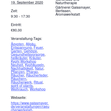
19. September 2020
Naturtherapie
Gärtnerei Gaissmayer,
Zeit:
Illertissen,
Aromawerkstatt
9:30 - 17:30
Eintritt:
€80,00
Veranstaltung-Tags:
Ägypten
,
Allgäu
,
Entspannung
,
Feuer
,
Garten
,
Gehölze
,
Gesundheitsvorsorge
,
heilkräuter
,
Kräuter
,
Kyphi Workshop
Neuheit
,
Kyphikugeln
,
Nachhaltigkeit
,
Natur
,
Pflanzen
,
Pharao
,
Räucher
,
Räucherfeder
,
Räuchern
,
Räucherwerk
,
Ritual
,
spirit of plants
,
Weihrauch
,
Workshop
Webseite:
https://www.gaissmayer.
de/veranstaltungen/raeu
cherwerkstatt-