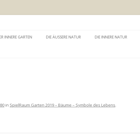
 äussere Garten
Zum
Inhalt
ER INNERE GARTEN
DIE ÄUSSERE NATUR
DIE INNERE NATUR
springen
GARTEN UND SELBSTERFAHRUNG
WALDBADEN
NATURTHERAPEUTISCHE
EINZELSITZUNG
WAY – WALK ABOUT YOU
BAUMZEREMONIE
280
in
SpielRaum Garten 2019 – Bäume – Symbole des Lebens
.