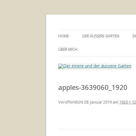
Annette Born
Der innere und der
HOME
DER ÄUSSERE GARTEN
D
GARTENBERATUNG
ÜBER MICH
apples-3639060_1920
Veröffentlicht
28. Januar 2019
am
1920 × 1