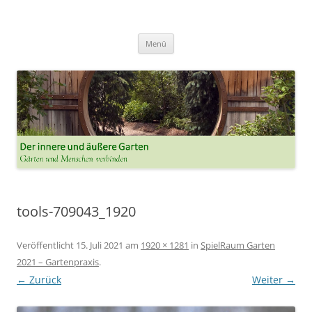
Der innere und der äussere Garten
Annette Born
Zum
Menü
Inhalt
springen
tools-709043_1920
Veröffentlicht
15. Juli 2021
am
1920 × 1281
in
SpielRaum Garten
2021 – Gartenpraxis
.
← Zurück
Weiter →