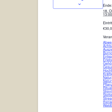
Ende
18. O
13:00
Eintrit
€30,
Veran
Abweh
Achts
Ausze
Burno
Ents
Erleb
Gehö
Gesun
Hochf
Kräft
Natur
Natur
Pflan
Ritual
Shinr
Stett
Stres
thera
Wald