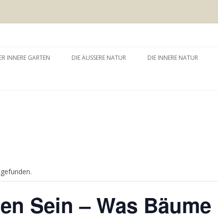
 äussere Garten
Zum
Inhalt
ER INNERE GARTEN
DIE ÄUSSERE NATUR
DIE INNERE NATUR
springen
GARTEN UND SELBSTERFAHRUNG
WALDBADEN
NATURTHERAPEUTISCHE
EINZELSITZUNG
WAY – WALK ABOUT YOU
BAUMZEREMONIE
tgefunden.
en Sein – Was Bäume 