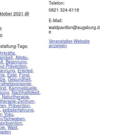
Telefon:
:
0821 324-6118
ktober 2021 @
E-Mail:
waldpavillon@augsburg.d
t:
e
00
Veranstalter-Website
anzeigen
staltung-Tags:
rkräfte
,
amkeit
,
Allgäu
,
it
,
Besinnung
,
ut Prävention
,
pannung
,
Erisried
,
nis
,
Exist
,
Forst
,
lze
,
Gesundheit
,
dheitsvorsorge
,
irst
,
Kammelquelle
,
igung
,
Nachhaltigkeit
,
,
Naturtherapie
,
therapie-Zentrum
,
zen
,
Prävention
,
,
selbsterfahrung
,
in Yoku
,
en/Schwaben
,
sprävention
,
pie
,
Wald
,
baden