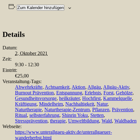
Zum Kalender hinzufügen
Details
Datum:
2. Oktober 2021
Zeit:
9:30 - 12:30
Eintritt:
€25,00
Veranstaltung-Tags:
Abwehrkräfte
,
Achtsamkeit
,
Aktion
,
Allgäu
,
Allgäu-Aktiv
,
Burnout Prävention
,
Entspannung
,
Erlebnis
,
Forst
,
Gehölze
,
Gesundheitsvorsorge
,
heilkräuter
,
Hochfirst
,
Kammelquelle
,
Kräftigung
,
Mindelheim
,
Nachhaltigkeit
,
Natur
,
Naturtherapie
,
Naturtherapie-Zentrum
,
Pflanzen
,
Prävention
,
Ritual
,
selbsterfahrung
,
Shinrin Yoku
,
Stetten
,
Stressprävention
,
therapie
,
Umweltbildung
,
Wald
,
Waldbaden
Webseite:
https://www.unterallgaeu-aktiv.de/unterallgaeuer-
wanderherbst.html