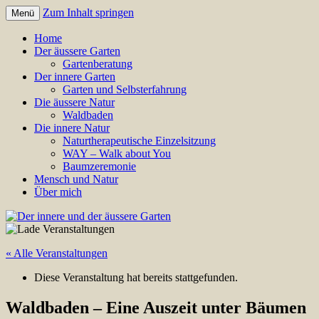
Zum Inhalt springen
Menü
Annette Born
Der innere und der äussere
Home
Der äussere Garten
Garten
Gartenberatung
Der innere Garten
Garten und Selbsterfahrung
Die äussere Natur
Waldbaden
Die innere Natur
Naturtherapeutische Einzelsitzung
WAY – Walk about You
Baumzeremonie
Mensch und Natur
Über mich
« Alle Veranstaltungen
Diese Veranstaltung hat bereits stattgefunden.
Waldbaden – Eine Auszeit unter Bäumen