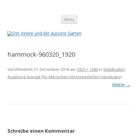
Der innere und der äussere Garten
Annette Born
Zum
Menü
Inhalt
springen
hammock-960320_1920
Veröffentlicht
31. Dezember 2018
am
1920 × 1280
in
Waldbaden
Augsburg Spezial (für Menschen mit körperlichen Handicaps)
.
Weiter →
Schreibe einen Kommentar