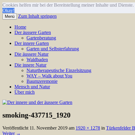
Cookies helfen mir bei der Bereitstellung meiner Inhalte und Diens
Okay!
Zum Inhalt springen
Menü
Annette Born
Der innere und der äussere Gar
Home
Der äussere Garten
Gartenberatung
Der innere Garten
Garten und Selbsterfahrung
Die äussere Natur
Waldbaden
Die innere Natur
Naturtherapeutische Einzelsitzung
WAY – Walk about You
Baumzeremonie
Mensch und Natur
Über mich
smoking-437715_1920
Veröffentlicht
11. November 2019
am
1920 × 1278
in
Türkenfelder 
Weiter →