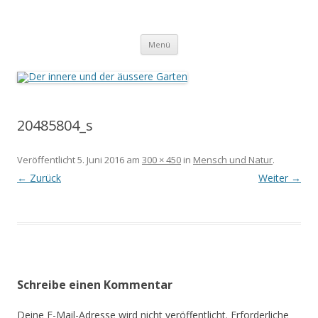
Der innere und der äussere Garten
Annette Born
Zum
Menü
Inhalt
springen
20485804_s
Veröffentlicht
5. Juni 2016
am
300 × 450
in
Mensch und Natur
.
← Zurück
Weiter →
Schreibe einen Kommentar
Deine E-Mail-Adresse wird nicht veröffentlicht.
Erforderliche