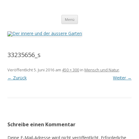
Der innere und der äussere Garten
Annette Born
Zum
Menü
Inhalt
springen
33235656_s
Veröffentlicht
5. Juni 2016
am
450 × 300
in
Mensch und Natur
.
← Zurück
Weiter →
Schreibe einen Kommentar
Deine E-Mail-Adresse wird nicht veröffentlicht.
Erforderliche