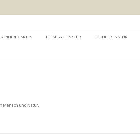
 äussere Garten
Zum
Inhalt
ER INNERE GARTEN
DIE ÄUSSERE NATUR
DIE INNERE NATUR
springen
GARTEN UND SELBSTERFAHRUNG
WALDBADEN
NATURTHERAPEUTISCHE
EINZELSITZUNG
WAY – WALK ABOUT YOU
BAUMZEREMONIE
in
Mensch und Natur
.