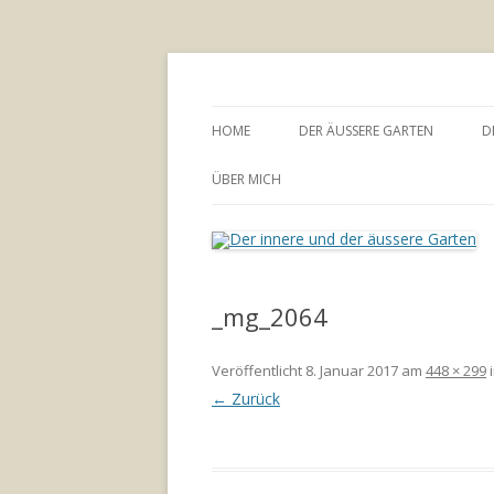
Annette Born
Der innere und der
HOME
DER ÄUSSERE GARTEN
D
GARTENBERATUNG
ÜBER MICH
_mg_2064
Veröffentlicht
8. Januar 2017
am
448 × 299
← Zurück