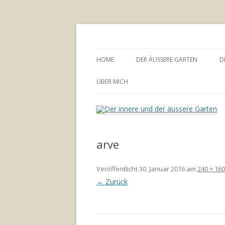
Annette Born
Der innere und der
HOME
DER ÄUSSERE GARTEN
D
GARTENBERATUNG
ÜBER MICH
arve
Veröffentlicht
30. Januar 2016
am
240 × 160
← Zurück