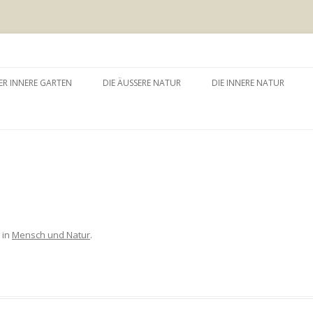
 äussere Garten
Zum
Inhalt
ER INNERE GARTEN
DIE ÄUSSERE NATUR
DIE INNERE NATUR
springen
GARTEN UND SELBSTERFAHRUNG
WALDBADEN
NATURTHERAPEUTISCHE
EINZELSITZUNG
WAY – WALK ABOUT YOU
BAUMZEREMONIE
in
Mensch und Natur
.