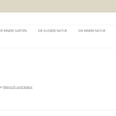
 äussere Garten
Zum
Inhalt
ER INNERE GARTEN
DIE ÄUSSERE NATUR
DIE INNERE NATUR
springen
GARTEN UND SELBSTERFAHRUNG
WALDBADEN
NATURTHERAPEUTISCHE
EINZELSITZUNG
WAY – WALK ABOUT YOU
BAUMZEREMONIE
in
Mensch und Natur
.