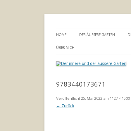
Annette Born
Der innere und der
HOME
DER ÄUSSERE GARTEN
D
GARTENBERATUNG
ÜBER MICH
9783440173671
Veröffentlicht
25. Mai 2022
am
1127 × 1500
← Zurück