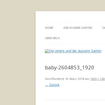
Annette Born
Der innere und der
HOME
DER ÄUSSERE GARTEN
D
GARTENBERATUNG
ÜBER MICH
baby-2604853_1920
Veröffentlicht
16. März 2018
am
1920 × 128
← Zurück