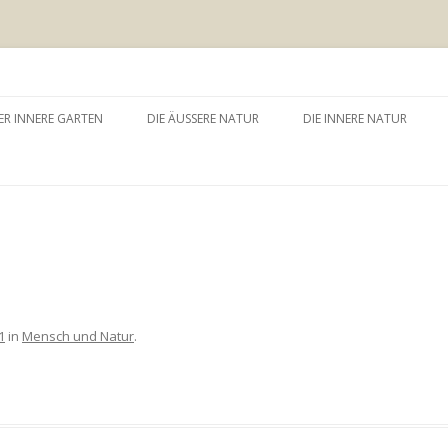
 äussere Garten
Zum
Inhalt
ER INNERE GARTEN
DIE ÄUSSERE NATUR
DIE INNERE NATUR
springen
GARTEN UND SELBSTERFAHRUNG
WALDBADEN
NATURTHERAPEUTISCHE
EINZELSITZUNG
WAY – WALK ABOUT YOU
BAUMZEREMONIE
1
in
Mensch und Natur
.