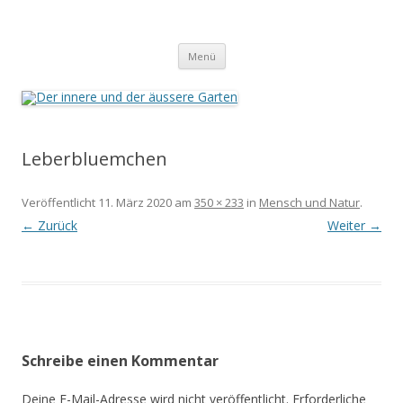
Der innere und der äussere Garten
Annette Born
Zum
Menü
Inhalt
springen
Leberbluemchen
Veröffentlicht
11. März 2020
am
350 × 233
in
Mensch und Natur
.
← Zurück
Weiter →
Schreibe einen Kommentar
Deine E-Mail-Adresse wird nicht veröffentlicht.
Erforderliche