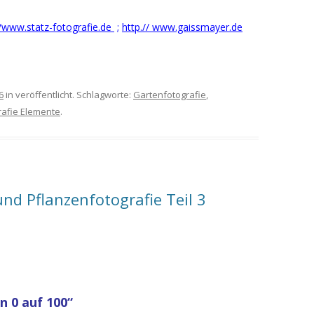
/www.statz-fotografie.de
;
http.// www.gaissmayer.de
6
in veröffentlicht. Schlagworte:
Gartenfotografie
,
rafie Elemente
.
nd Pflanzenfotografie Teil 3
n 0 auf 100“