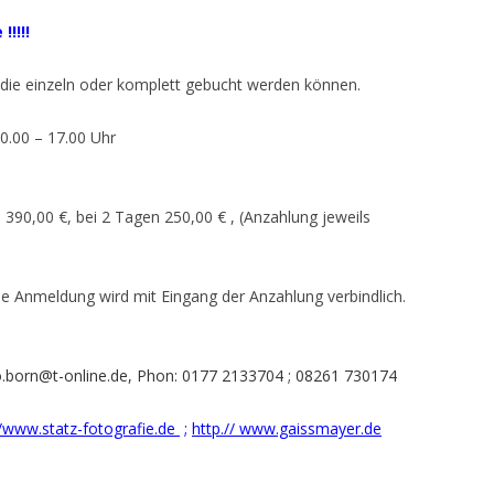
!!!!
, die einzeln oder komplett gebucht werden können.
0.00 – 17.00 Uhr
390,00 €, bei 2 Tagen 250,00 € , (Anzahlung jeweils
e Anmeldung wird mit Eingang der Anzahlung verbindlich.
-o.born@t-online.de, Phon: 0177 2133704 ; 08261 730174
/www.statz-fotografie.de
;
http.// www.gaissmayer.de