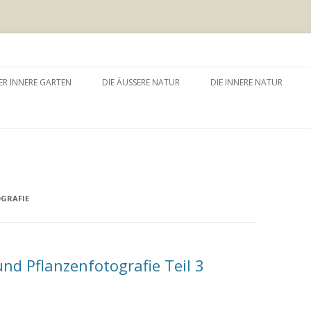
 äussere Garten
Zum
Inhalt
ER INNERE GARTEN
DIE ÄUSSERE NATUR
DIE INNERE NATUR
springen
GARTEN UND SELBSTERFAHRUNG
WALDBADEN
NATURTHERAPEUTISCHE
EINZELSITZUNG
WAY – WALK ABOUT YOU
BAUMZEREMONIE
GRAFIE
nd Pflanzenfotografie Teil 3