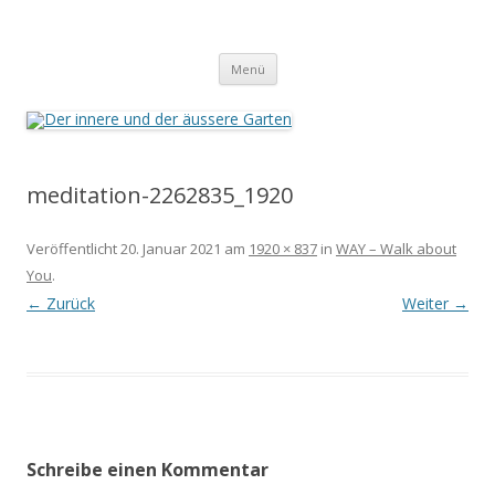
Der innere und der äussere Garten
Annette Born
Zum
Menü
Inhalt
springen
meditation-2262835_1920
Veröffentlicht
20. Januar 2021
am
1920 × 837
in
WAY – Walk about
You
.
← Zurück
Weiter →
Schreibe einen Kommentar