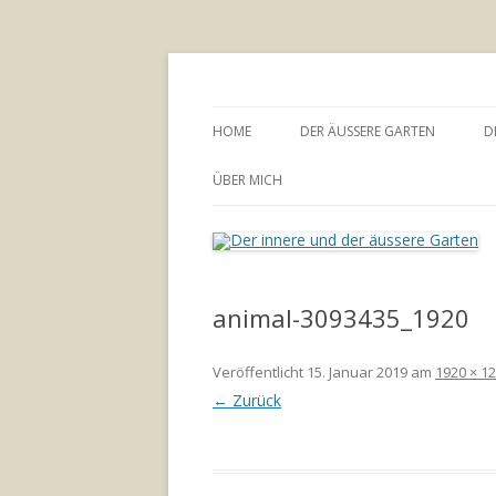
Annette Born
Der innere und der
HOME
DER ÄUSSERE GARTEN
D
GARTENBERATUNG
ÜBER MICH
animal-3093435_1920
Veröffentlicht
15. Januar 2019
am
1920 × 1
← Zurück