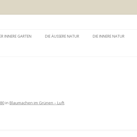
 äussere Garten
Zum
Inhalt
ER INNERE GARTEN
DIE ÄUSSERE NATUR
DIE INNERE NATUR
springen
GARTEN UND SELBSTERFAHRUNG
WALDBADEN
NATURTHERAPEUTISCHE
EINZELSITZUNG
WAY – WALK ABOUT YOU
BAUMZEREMONIE
280
in
Blaumachen im Grünen – Luft
.