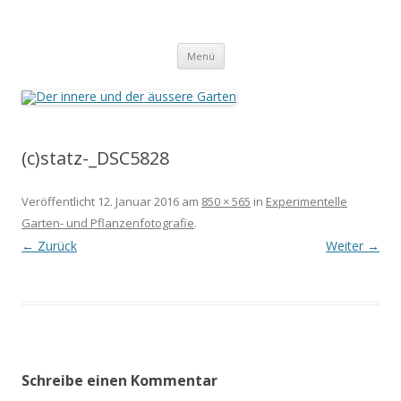
Der innere und der äussere Garten
Annette Born
Zum
Menü
Inhalt
springen
(c)statz-_DSC5828
Veröffentlicht
12. Januar 2016
am
850 × 565
in
Experimentelle
Garten- und Pflanzenfotografie
.
← Zurück
Weiter →
Schreibe einen Kommentar