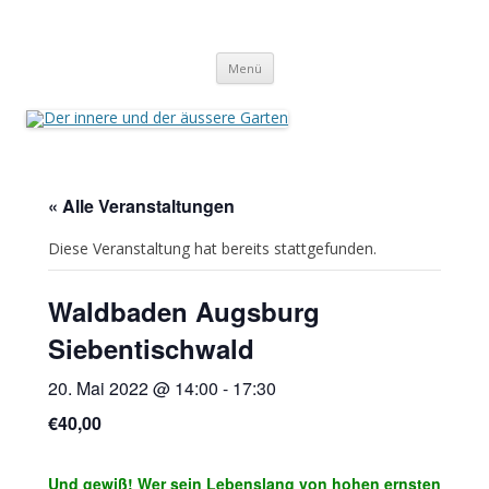
Der innere und der äussere Garten
Annette Born
Zum
Menü
Inhalt
springen
« Alle Veranstaltungen
Diese Veranstaltung hat bereits stattgefunden.
Waldbaden Augsburg
Siebentischwald
20. Mai 2022 @ 14:00
-
17:30
€40,00
Und gewiß! Wer sein Lebenslang von hohen ernsten