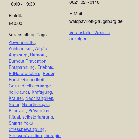
0821 324-6118
16:00 - 19:30
E-Mail:
Eintritt:
waldpavillon@augsburg.de
€40,00
Veranstalter-Website
Veranstaltung-Tags:
anzeigen
Abwehrkräfte
,
Achtsamkeit
,
Allgäu
,
Augsburg
,
Burnout
,
Burnout Prävention
,
Entspannung
,
Erlebnis
,
ErlNaturerlebnis
,
Feuer
,
Forst
,
Gesundheit
,
Gesundheitsvorsorge
,
heilkräuter
,
Kräftigung
,
Kräuter
,
Nachhaltigkeit
,
Natur
,
Naturtherapie
,
Pflanzen
,
Prävention
,
Ritual
,
selbsterfahrung
,
Shinrin Yoku
,
Stressbewältigung
,
Stressprävention
,
therapie
,