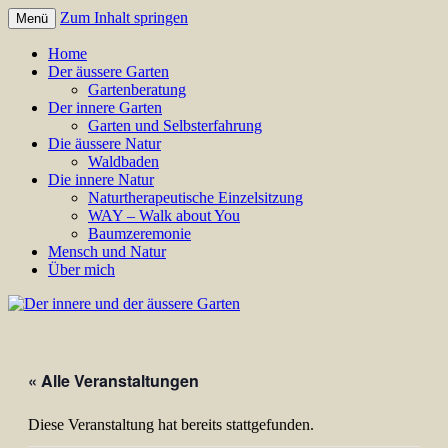
Zum Inhalt springen
Menü
Annette Born
Der innere und der äussere
Home
Der äussere Garten
Garten
Gartenberatung
Der innere Garten
Garten und Selbsterfahrung
Die äussere Natur
Waldbaden
Die innere Natur
Naturtherapeutische Einzelsitzung
WAY – Walk about You
Baumzeremonie
Mensch und Natur
Über mich
« Alle Veranstaltungen
Diese Veranstaltung hat bereits stattgefunden.