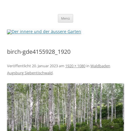
Der innere und der äussere Garten
Annette Born
Zum
Menü
Inhalt
springen
birch-gde4155928_1920
Veröffentlicht
20. Januar 2023
am
1920 × 1080
in
Waldbaden
Augsburg Siebentischwald
.