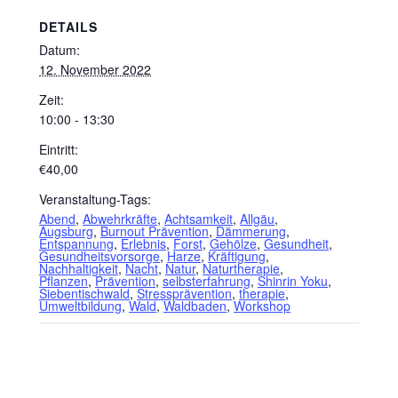
DETAILS
Datum:
12. November 2022
Zeit:
10:00 - 13:30
Eintritt:
€40,00
Veranstaltung-Tags:
Abend
,
Abwehrkräfte
,
Achtsamkeit
,
Allgäu
,
Augsburg
,
Burnout Prävention
,
Dämmerung
,
Entspannung
,
Erlebnis
,
Forst
,
Gehölze
,
Gesundheit
,
Gesundheitsvorsorge
,
Harze
,
Kräftigung
,
Nachhaltigkeit
,
Nacht
,
Natur
,
Naturtherapie
,
Pflanzen
,
Prävention
,
selbsterfahrung
,
Shinrin Yoku
,
Siebentischwald
,
Stressprävention
,
therapie
,
Umweltbildung
,
Wald
,
Waldbaden
,
Workshop