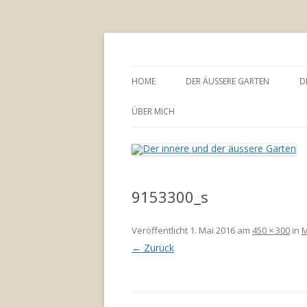
Annette Born
Der innere und der
HOME
DER ÄUSSERE GARTEN
D
GARTENBERATUNG
ÜBER MICH
9153300_s
Veröffentlicht
1. Mai 2016
am
450 × 300
in
M
← Zurück