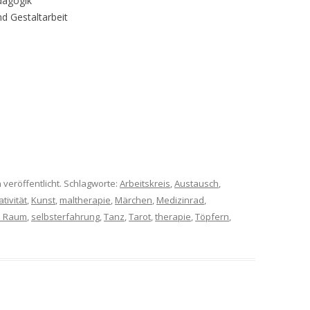
dagogik
d Gestaltarbeit
 veröffentlicht. Schlagworte:
Arbeitskreis
,
Austausch
,
tivität
,
Kunst
,
maltherapie
,
Märchen
,
Medizinrad
,
z Raum
,
selbsterfahrung
,
Tanz
,
Tarot
,
therapie
,
Töpfern
,