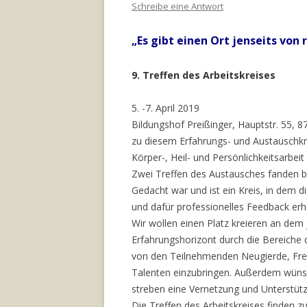
Schreibe eine Antwort
„Es gibt einen Ort jenseits von r
9. Treffen des Arbeitskreises
5. -7. April 2019
Bildungshof Preißinger, Hauptstr. 55, 
zu diesem Erfahrungs- und Austauschkre
Körper-, Heil- und Persönlichkeitsarbeit 
Zwei Treffen des Austausches fanden ber
Gedacht war und ist ein Kreis, in dem d
und dafür professionelles Feedback erh
Wir wollen einen Platz kreieren an dem
Erfahrungshorizont durch die Bereiche 
von den Teilnehmenden Neugierde, Fre
Talenten einzubringen. Außerdem wünsc
streben eine Vernetzung und Unterstüt
Die Treffen des Arbeitskreises finden zu