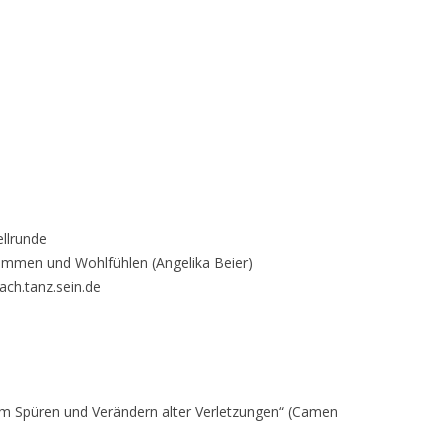
llrunde
mmen und Wohlfühlen (Angelika Beier)
ach.tanz.sein.de
Vom Spüren und Verändern alter Verletzungen“ (Camen