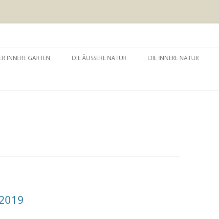
 äussere Garten
Zum
Inhalt
ER INNERE GARTEN
DIE ÄUSSERE NATUR
DIE INNERE NATUR
springen
GARTEN UND SELBSTERFAHRUNG
WALDBADEN
NATURTHERAPEUTISCHE
EINZELSITZUNG
WAY – WALK ABOUT YOU
BAUMZEREMONIE
2019