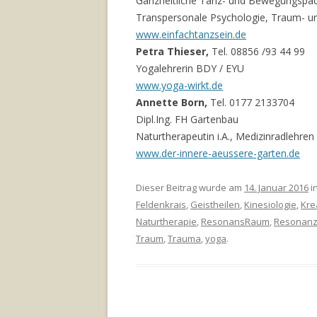
Ganzheitliche Tanz- und Bewegungspä
Transpersonale Psychologie, Traum- un
www.einfachtanzsein.de
Petra Thieser,
Tel. 08856 /93 44 99
Yogalehrerin BDY / EYU
www.yoga-wirkt.de
Annette Born,
Tel. 0177 2133704
Dipl.Ing. FH Gartenbau
Naturtherapeutin i.A., Medizinradlehren
www.der-innere-aeussere-garten.de
Dieser Beitrag wurde am
14. Januar 2016
in
Feldenkrais
,
Geistheilen
,
Kinesiologie
,
Krea
Naturtherapie
,
ResonansRaum
,
Resonan
Traum
,
Trauma
,
yoga
.