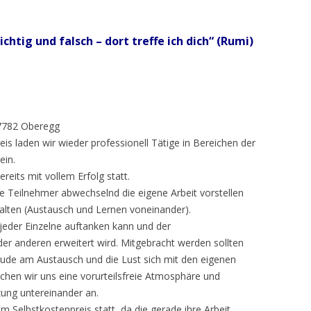
ichtig und falsch – dort treffe ich dich“ (Rumi)
87782 Oberegg
is laden wir wieder professionell Tätige in Bereichen der
ein.
eits mit vollem Erfolg statt.
ie Teilnehmer abwechselnd die eigene Arbeit vorstellen
alten (Austausch und Lernen voneinander).
 jeder Einzelne auftanken kann und der
der anderen erweitert wird. Mitgebracht werden sollten
ude am Austausch und die Lust sich mit den eigenen
hen wir uns eine vorurteilsfreie Atmosphäre und
zung untereinander an.
m Selbstkostenpreis statt, da die gerade ihre Arbeit