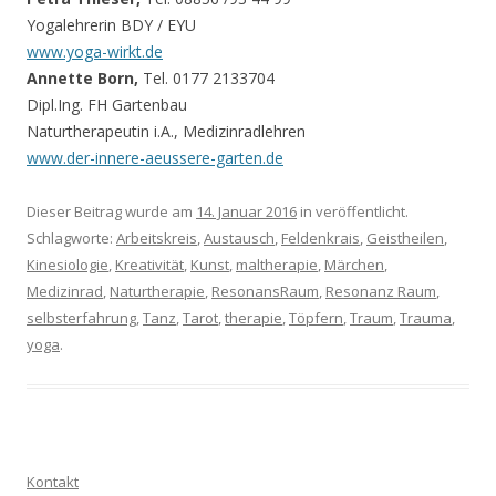
Yogalehrerin BDY / EYU
www.yoga-wirkt.de
Annette Born,
Tel. 0177 2133704
Dipl.Ing. FH Gartenbau
Naturtherapeutin i.A., Medizinradlehren
www.der-innere-aeussere-garten.de
Dieser Beitrag wurde am
14. Januar 2016
in veröffentlicht.
Schlagworte:
Arbeitskreis
,
Austausch
,
Feldenkrais
,
Geistheilen
,
Kinesiologie
,
Kreativität
,
Kunst
,
maltherapie
,
Märchen
,
Medizinrad
,
Naturtherapie
,
ResonansRaum
,
Resonanz Raum
,
selbsterfahrung
,
Tanz
,
Tarot
,
therapie
,
Töpfern
,
Traum
,
Trauma
,
yoga
.
Kontakt