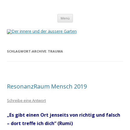
Der innere und der äussere Garten
Annette Born
Zum
Menü
Inhalt
springen
SCHLAGWORT-ARCHIVE:
TRAUMA
ResonanzRaum Mensch 2019
Schreibe eine Antwort
„Es gibt einen Ort jenseits von richtig und falsch
– dort treffe ich dich“ (Rumi)