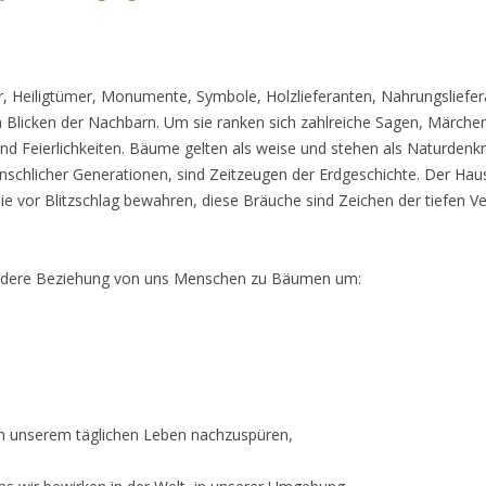
 Heiligtümer, Monumente, Symbole, Holzlieferanten, Nahrungslieferan
 Blicken der Nachbarn. Um sie ranken sich zahlreiche Sagen, Märch
 und Feierlichkeiten. Bäume gelten als weise und stehen als Naturden
schlicher Generationen, sind Zeitzeugen der Erdgeschichte. Der Hau
ie vor Blitzschlag bewahren, diese Bräuche sind Zeichen der tiefen V
sondere Beziehung von uns Menschen zu Bäumen um:
t in unserem täglichen Leben nachzuspüren,