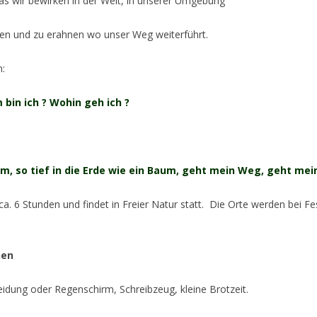
s wir bewirken in der Welt, in unserer Umgebung
 und zu erahnen wo unser Weg weiterführt.
n:
 bin ich ? Wohin geh ich ?
m, so tief in die Erde wie ein Baum, geht mein Weg, geht me
ca. 6 Stunden und findet in Freier Natur statt. Die Orte werden bei 
nen
eidung oder Regenschirm, Schreibzeug, kleine Brotzeit.