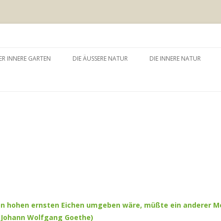
 äussere Garten
Zum
Inhalt
ER INNERE GARTEN
DIE ÄUSSERE NATUR
DIE INNERE NATUR
springen
GARTEN UND SELBSTERFAHRUNG
WALDBADEN
NATURTHERAPEUTISCHE
EINZELSITZUNG
WAY – WALK ABOUT YOU
BAUMZEREMONIE
on hohen ernsten Eichen umgeben wäre, müßte ein anderer Me
(Johann Wolfgang Goethe)