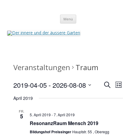
Der innere und der äussere Garten
Annette Born
Zum
Menü
Inhalt
springen
Veranstaltungen
Traum
Veranstaltungen
Veransta
2019-04-05
 - 
2026-08-08
Suche
Suche
Ansichte
Liste
und
Navigati
Datum
Ansichten,
wählen.
April 2019
Navigation
FR.
5. April 2019
-
7. April 2019
5
ResonanzRaum Mensch 2019
Bildungshof Preissinger
Hauptstr. 55 , Oberegg